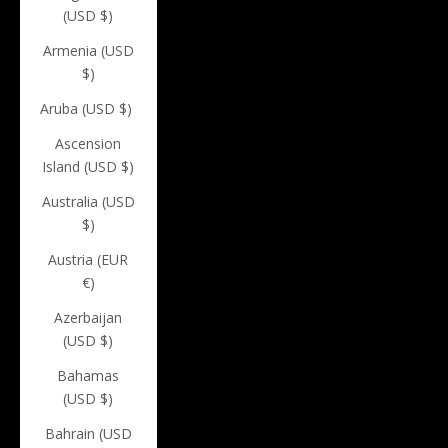
(USD $)
Armenia (USD
$)
Aruba (USD $)
Ascension
Island (USD $)
Australia (USD
$)
Austria (EUR
€)
Azerbaijan
(USD $)
Bahamas
(USD $)
Bahrain (USD