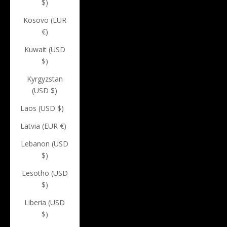
$)
Kosovo (EUR
€)
Kuwait (USD
$)
Kyrgyzstan
(USD $)
Laos (USD $)
Latvia (EUR €)
Lebanon (USD
$)
Lesotho (USD
$)
Liberia (USD
$)