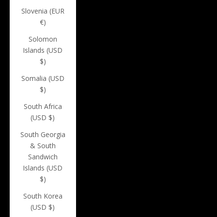
Slovenia (EUR
€)
Solomon
Islands (USD
$)
Somalia (USD
$)
South Africa
(USD $)
South Georgia
& South
Sandwich
Islands (USD
$)
South Korea
(USD $)