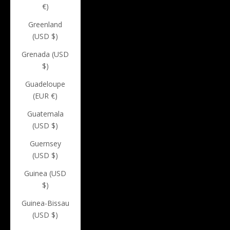
€)
Greenland
(USD $)
Grenada (USD
$)
Guadeloupe
(EUR €)
Guatemala
(USD $)
Guernsey
(USD $)
Guinea (USD
$)
Guinea-Bissau
(USD $)