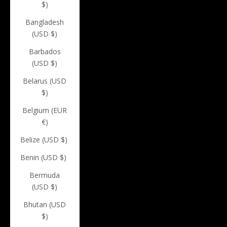
$)
Bangladesh
(USD $)
Barbados
(USD $)
Belarus (USD
$)
Belgium (EUR
€)
Belize (USD $)
Benin (USD $)
Bermuda
(USD $)
Bhutan (USD
$)