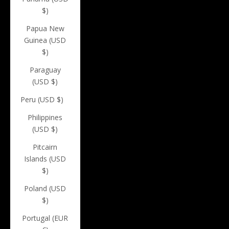
$)
Papua New
Guinea (USD
$)
Paraguay
(USD $)
Peru (USD $)
Philippines
(USD $)
Pitcairn
Islands (USD
$)
Poland (USD
$)
Portugal (EUR