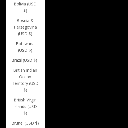
Bolivia (USD
$)
Bosnia &
Herzegovina
(USD $)
Botswana
(USD $)
Brazil (USD $)
British Indian
Ocean
Territory (USD
$)
British Virgin
Islands (USD
$)
Brunei (USD $)