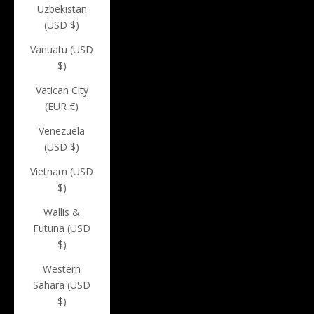
Uzbekistan
(USD $)
Vanuatu (USD
$)
Vatican City
(EUR €)
Venezuela
(USD $)
Vietnam (USD
$)
Wallis &
Futuna (USD
$)
Western
Sahara (USD
$)