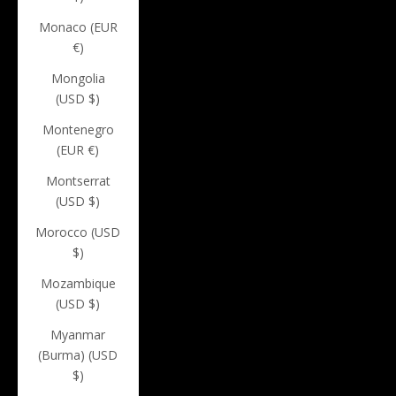
Monaco (EUR
€)
Mongolia
(USD $)
Montenegro
(EUR €)
Montserrat
(USD $)
Morocco (USD
$)
Mozambique
(USD $)
Myanmar
(Burma) (USD
$)