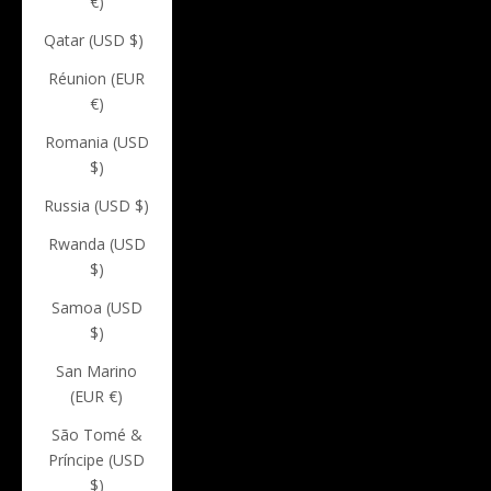
€)
Qatar (USD $)
Réunion (EUR
€)
Romania (USD
$)
Russia (USD $)
Rwanda (USD
$)
Samoa (USD
$)
San Marino
(EUR €)
São Tomé &
Príncipe (USD
$)