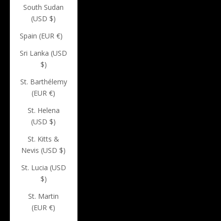
South Sudan
(USD $)
Spain (EUR €)
Sri Lanka (USD
$)
St. Barthélemy
(EUR €)
St. Helena
(USD $)
St. Kitts &
Nevis (USD $)
St. Lucia (USD
$)
St. Martin
(EUR €)