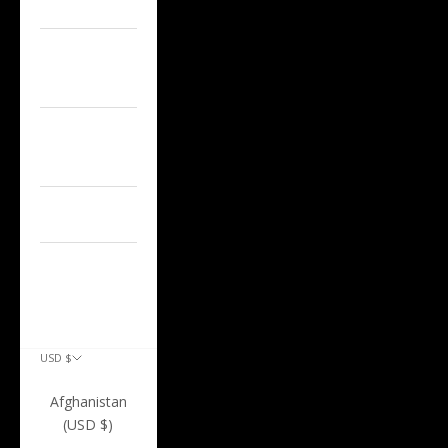
A7/S7/RS7
AUDI
Q5/SQ5
Other Audi
Models
CAP'D OUT
CONTACT US
ACCOUNT
USD $
COUNTRY
Afghanistan
(USD $)