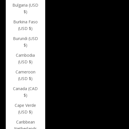
Bulgaria (USD
$)
Burkina Faso
(USD $)
Burundi (USD
$)
Cambodia
(USD $)
Cameroon
(USD $)
Canada (CAD
$)
Cape Verde
(USD $)
Caribbean
Netherlands