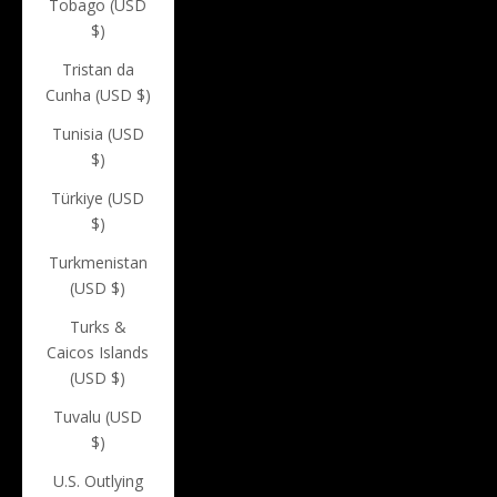
Tobago (USD
$)
Tristan da
Cunha (USD $)
Tunisia (USD
$)
Türkiye (USD
$)
Turkmenistan
(USD $)
Turks &
Caicos Islands
(USD $)
Tuvalu (USD
$)
U.S. Outlying