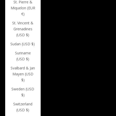
St. Pierre &
Miquelon (EUR
€)
St. Vincent &
Grenadines
(USD $)
Sudan (USD $)
Suriname
(USD $)
Svalbard & Jan
Mayen (USD
$)
Sweden (USD
$)
Switzerland
(USD $)