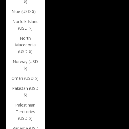
$)
Niue (USD $)
Norfolk Island
(USD $)
North
Macedonia
(USD $)
Norway (USD
$)
Oman (USD $)
Pakistan (USD
$)
Palestinian
Territories
(USD $)
Panama (USD