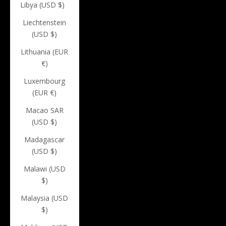
Libya (USD $)
Liechtenstein
(USD $)
Lithuania (EUR
€)
Luxembourg
(EUR €)
Macao SAR
(USD $)
Madagascar
(USD $)
Malawi (USD
$)
Malaysia (USD
$)