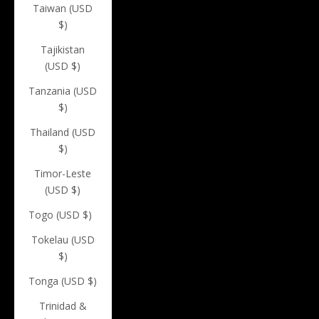
Taiwan (USD
$)
Tajikistan
(USD $)
Tanzania (USD
$)
Thailand (USD
$)
Timor-Leste
(USD $)
Togo (USD $)
Tokelau (USD
$)
Tonga (USD $)
Trinidad &