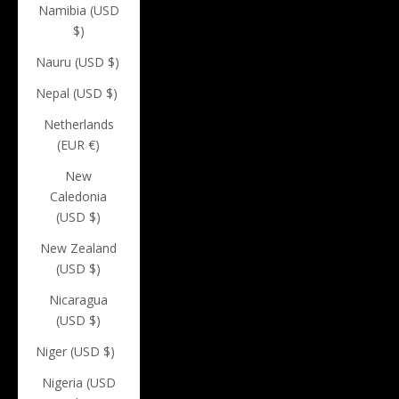
Namibia (USD
$)
Nauru (USD $)
Nepal (USD $)
Netherlands
(EUR €)
New
Caledonia
(USD $)
New Zealand
(USD $)
Nicaragua
(USD $)
Niger (USD $)
Nigeria (USD