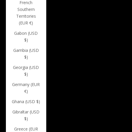
French
Southern
Territories
(EUR €)
Gabon (USD
$)
Gambia (USD
$)
Georgia (USD
$)
Germany (EUR
€)
Ghana (USD $)
Gibraltar (USD
$)
Greece (EUR