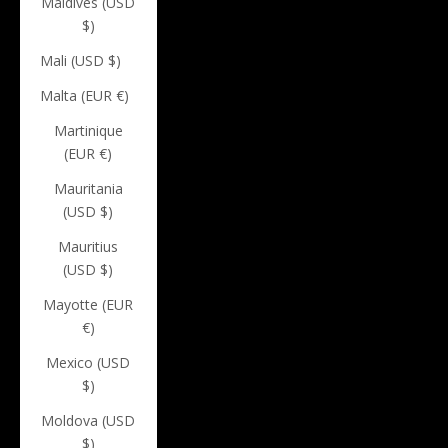
Maldives (USD
$)
Mali (USD $)
Malta (EUR €)
Martinique
(EUR €)
Mauritania
(USD $)
Mauritius
(USD $)
Mayotte (EUR
€)
Mexico (USD
$)
Moldova (USD
$)