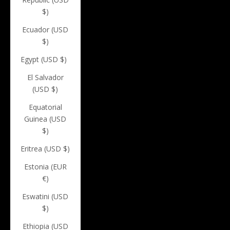
$)
Ecuador (USD
$)
Egypt (USD $)
El Salvador
(USD $)
Equatorial
Guinea (USD
$)
Eritrea (USD $)
Estonia (EUR
€)
Eswatini (USD
$)
Ethiopia (USD