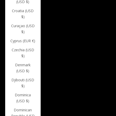
(USD $)
Croatia (USD
$)
Curaçao (USD
$)
Cyprus (EUR €)
Czechia (USD
$)
Denmark
(USD $)
Djibouti (USD
$)
Dominica
(USD $)
Dominican
Republic (USD