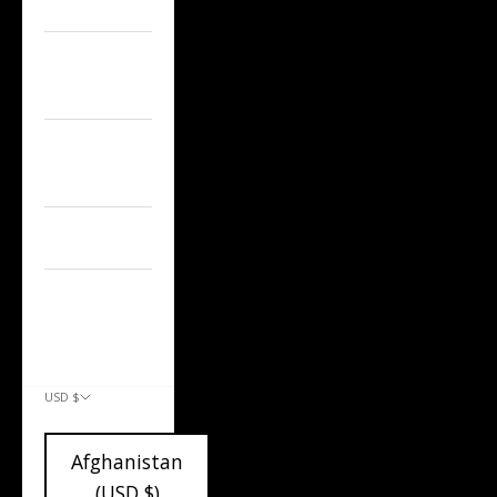
A7/S7/RS7
AUDI
Q5/SQ5
Other Audi
Models
CAP'D OUT
CONTACT US
ACCOUNT
USD $
COUNTRY
Afghanistan
(USD $)